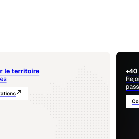
 le territoire
+40 
nes
Rejo
pass
tations
Co