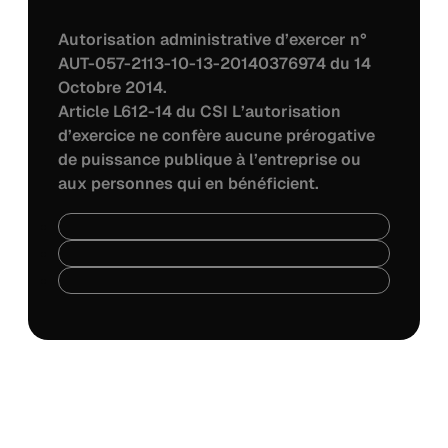
Autorisation administrative d’exercer n°
AUT-057-2113-10-13-20140376974 du 14
Octobre 2014.
Article L612-14 du CSI L’autorisation
d’exercice ne confère aucune prérogative
de puissance publique à l’entreprise ou
aux personnes qui en bénéficient.