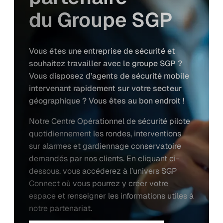
du Groupe SGP
Vous êtes une entreprise de sécurité et
souhaitez travailler avec le groupe SGP ?
Vous disposez d’agents de sécurité mobile
intervenant rapidement sur votre secteur
géographique ? Vous êtes au bon endroit !
Notre Centre Opérationnel de sécurité pilote
quotidiennement les rondes, interventions
sur alarmes et gardiennage conservatoire
demandés par nos clients. En cliquant ci-
dessous, vous accéderez à l’univers SGP
Connect où vous pourrez y créer votre
espace et renseigner les informations utiles à
notre partenariat.