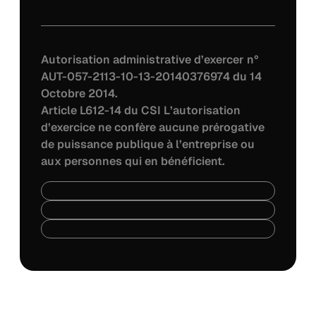
Autorisation administrative d’exercer n°
AUT-057-2113-10-13-20140376974 du 14
Octobre 2014.
Article L612-14 du CSI L’autorisation
d’exercice ne confère aucune prérogative
de puissance publique à l’entreprise ou
aux personnes qui en bénéficient.