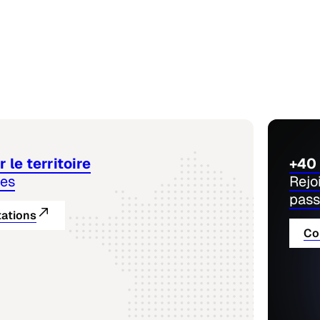
 le territoire
+40 
nes
Rejo
pass
tations
Co