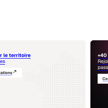
 le territoire
+40 
nes
Rejo
pass
tations
Co