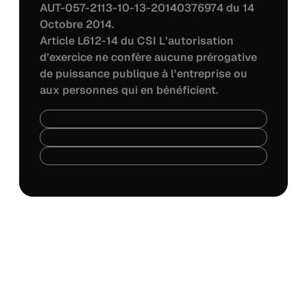
AUT-057-2113-10-13-20140376974 du 14
Octobre 2014.
Article L612-14 du CSI L’autorisation
d’exercice ne confère aucune prérogative
de puissance publique à l’entreprise ou
aux personnes qui en bénéficient.