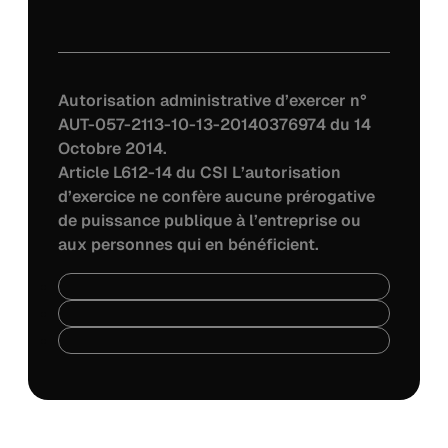
Autorisation administrative d’exercer n°
AUT-057-2113-10-13-20140376974 du 14
Octobre 2014.
Article L612-14 du CSI L’autorisation
d’exercice ne confère aucune prérogative
de puissance publique à l’entreprise ou
aux personnes qui en bénéficient.