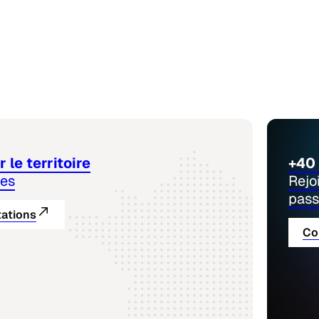
 le territoire
+40 
nes
Rejo
pass
tations
Co