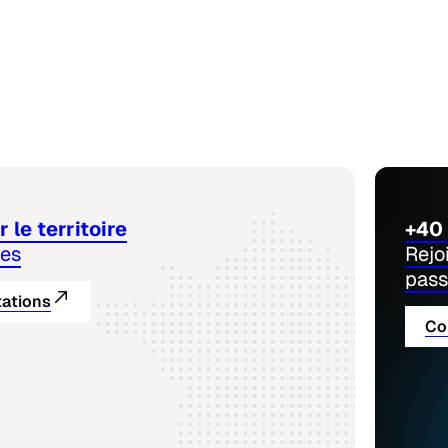
 le territoire
+40 
nes
Rejo
pass
tations
Co