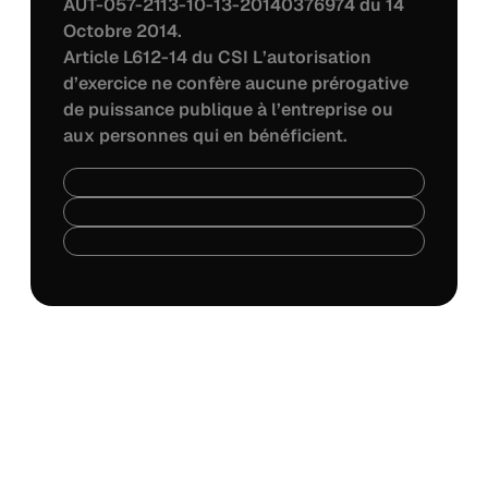
AUT-057-2113-10-13-20140376974 du 14
Octobre 2014.
Article L612-14 du CSI L’autorisation
d’exercice ne confère aucune prérogative
de puissance publique à l’entreprise ou
aux personnes qui en bénéficient.