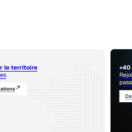
 le territoire
+40 
nes
Rejo
pass
tations
Co