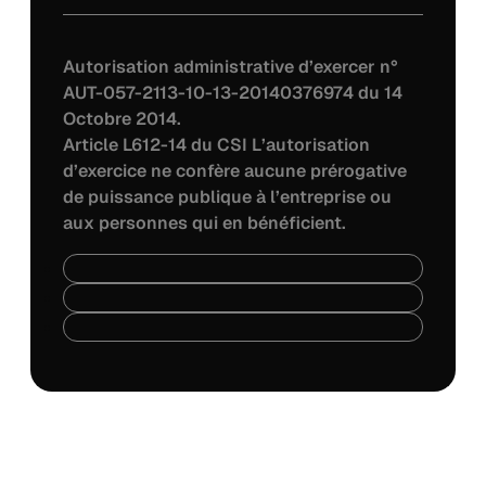
Autorisation administrative d’exercer n°
AUT-057-2113-10-13-20140376974 du 14
Octobre 2014.
Article L612-14 du CSI L’autorisation
d’exercice ne confère aucune prérogative
de puissance publique à l’entreprise ou
aux personnes qui en bénéficient.