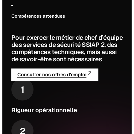
Compétences attendues
P
o
u
r
e
x
e
r
c
e
r
l
e
m
é
t
i
e
r
d
e
c
h
e
f
d
’
é
q
u
i
p
e
d
e
s
s
e
r
v
i
c
e
s
d
e
s
é
c
u
r
i
t
é
S
S
I
A
P
2
,
d
e
s
c
o
m
p
é
t
e
n
c
e
s
t
e
c
h
n
i
q
u
e
s
,
m
a
i
s
a
u
s
s
i
d
e
s
a
v
o
i
r
-
ê
t
r
e
s
o
n
t
n
é
c
e
s
s
a
i
r
e
s
Consulter nos offres d'emploi
1
Rigueur opérationnelle
2