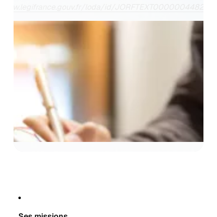
www.legifrance.gouv.fr/loda/id/JORFTEXT000000448223
Ses missions